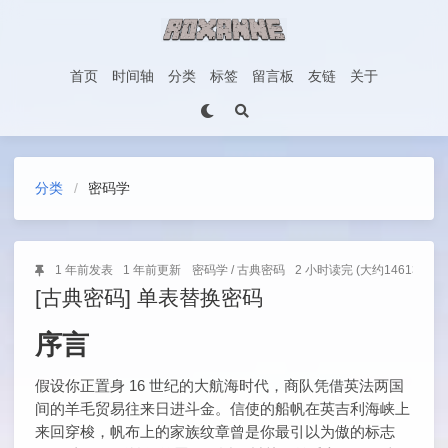
首页
时间轴
分类
标签
留言板
友链
关于
分类
密码学
1 年前
发表
1 年前
更新
密码学
/
古典密码
2 小时读完 (大约14613个字)
[古典密码] 单表替换密码
序言
假设你正置身 16 世纪的大航海时代，商队凭借英法两国
间的羊毛贸易往来日进斗金。信使的船帆在英吉利海峡上
来回穿梭，帆布上的家族纹章曾是你最引以为傲的标志