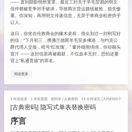
—— 直到阴影悄然笼罩。最近三封关于羊毛贸易的明文
信件都被竞争对手破译，导致两次货运路线被抢，损失惨
重。你深知，再用明文传递信息，无异于将商业机密拱手
让人。
这日，你坐在伦敦商会的橡木桌前，指尖划过一封刚写好
的信：“下月初三，携佛兰德斯羊毛至多佛港，与约克公
爵代理人交接，暗号‘红玫瑰’。” 窗外细雨绵绵，你却额头
冒汗 —— 这封信若再被截获，不仅血本无归，恐怕还要
背上“私通贵族”的罪名。
阅读更多
1 年前
发表
1 年前
更新
密码学
/
古典密码
43 分钟读完 (大约6500个字)
[古典密码] 隐写式单表替换密码
序言