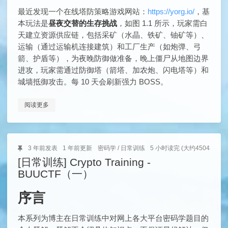
最近发现一个在线塔防策略游戏网站：
https://yorg.io/
，基
本玩法是
昼夜交替的生存挑战
，如图 1.1 所示，玩家需白
天建立资源供应链，包括采矿（水晶、铁矿、铀矿等）、
运输（通过运输机连接建筑）和工厂生产（如炮弹、弓
箭、护盾等），为夜晚防御做准备，晚上僵尸从地图边界
进攻，玩家需通过防御塔（箭塔、加农炮、闪电塔等）和
城墙抵御攻击。每 10 天会刷新强力 BOSS。
阅读更多
3 年前
发表
1 年前
更新
密码学
/
日常训练
5 小时读完 (大约45043个字)
[日常训练] Crypto Training -
BUUCTF（一）
序言
本系列为博主在日常训练中对网上各大平台密码学题目的