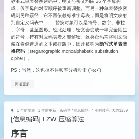
标准式单表替换密码中，明文与密文均由 26 个字母构
成，仅字母的对应顺序被重新调整。而另一种单表替换密
码则另辟蹊径：它不再依赖标准字母表，而是将明文映射
到自定义码表中 —— 替换对象可以是符号、数字、非拉
丁字母，甚至图形。经此处理，密文会变成一串完全陌生
的符号，持有对应码表者才能解密。这类密码常将明文隐
藏在看似普通的文本或排版中，因此被称为
隐写式单表替
换密码
（steganographic monoalphabetic substitution
cipher）。
PS：当然，这也挡不住频率分析攻击 (˘•ω•˘)
阅读更多
1 年前
发表
1 年前
更新
密码学
/
信息编码
4 小时读完 (大约32597个字)
[信息编码] LZW 压缩算法
序言