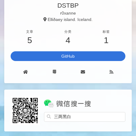
DSTBP
r0xanne
Elliðaey island. Iceland.
文章
分类
标签
5
4
1
GitHub