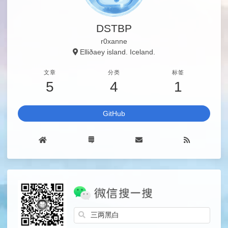
DSTBP
r0xanne
Elliðaey island. Iceland.
文章
分类
标签
5
4
1
GitHub