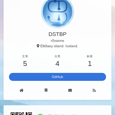
DSTBP
r0xanne
Elliðaey island. Iceland.
文章
分类
标签
5
4
1
GitHub