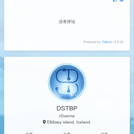
没有评论
Powered by
Twikoo
v1.6.41
DSTBP
r0xanne
Elliðaey island. Iceland.